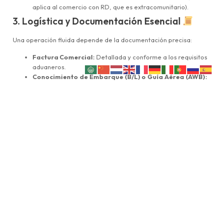
aplica al comercio con RD, que es extracomunitario).
3. Logística y Documentación Esencial
Una operación fluida depende de la documentación precisa:
Factura Comercial:
Detallada y conforme a los requisitos
aduaneros.
Conocimiento de Embarque (B/L) o Guía Aérea (AWB):
Documento de transporte.
Certificado de Origen:
Necesario para aplicar las
preferencias del EPA.
Póliza de Seguro:
Recomendable para cubrir riesgos del
transporte.
Etiquetado y Normas Técnicas:
Los productos deben
cumplir con las normativas técnicas y de etiquetado
dominicanas (ej. normativas DIGENOR).
4. Asesoría Legal Transfronteriza con CGR
Lawyer España
Los errores en la clasificación arancelaria, en la valoración o en
la prueba de origen pueden resultar en demoras aduaneras,
multas y sobrecostes. En
CGR Lawyer España
, ofrecemos